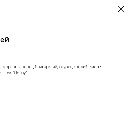
цей
м, морковь, перец болгарский, огурец свежий, листья
 соус “Понзу”.