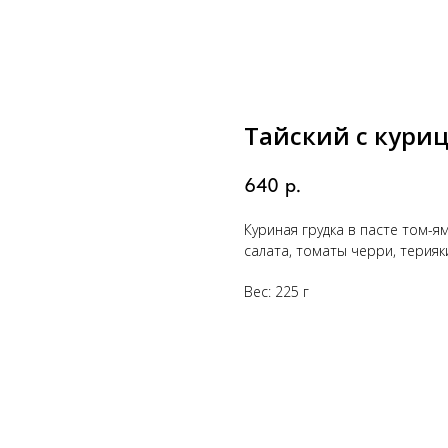
Тайский с кури
640
р.
Куриная грудка в пасте том-я
салата, томаты черри, терияки,
Вес: 225 г